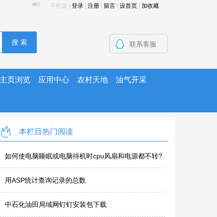
手机版
|
登录
|
注册
|
留言
|
设首页
|
加收藏
搜 索
联系客服
主页浏览
应用中心
农村天地
油气开采
本栏目热门阅读
如何使电脑睡眠或电脑待机时cpu风扇和电源都不转?
用ASP统计查询记录的总数
中石化油田局域网钉钉安装包下载