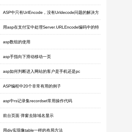
ASP中只有UrlEncode，没有Urldecode问题的解决方
法？
用asp在支付宝中处理Server.URLEncode编码中的特
殊字符
asp数组的使用
asp手指向下滑动移动一页
asp如何判断进入网站的客户是手机还是pc
ASP编程中20个非常有用的例子
asp中rs记录集recordset常用操作代码
前台页面 弹窗去除域名显示
用div实现像table一样的布局方法