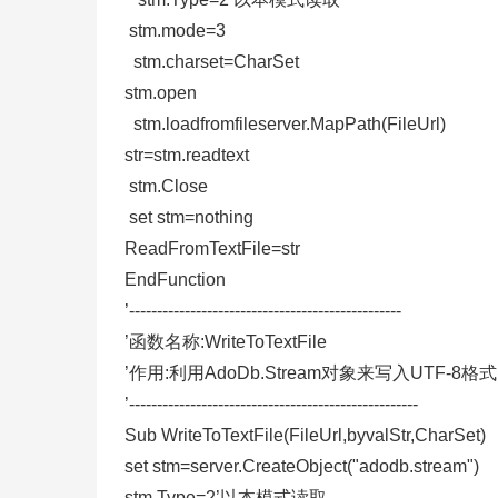
stm.mode=3
stm.charset=CharSet
stm.open
stm.loadfromfileserver.MapPath(FileUrl)
str=stm.readtext
stm.Close
set stm=nothing
ReadFromTextFile=str
EndFunction
’-------------------------------------------------
’函数名称:WriteToTextFile
’作用:利用AdoDb.Stream对象来写入UTF-8
’----------------------------------------------------
Sub WriteToTextFile(FileUrl,byvalStr,CharSet)
set stm=server.CreateObject("adodb.stream")
stm.Type=2’以本模式读取