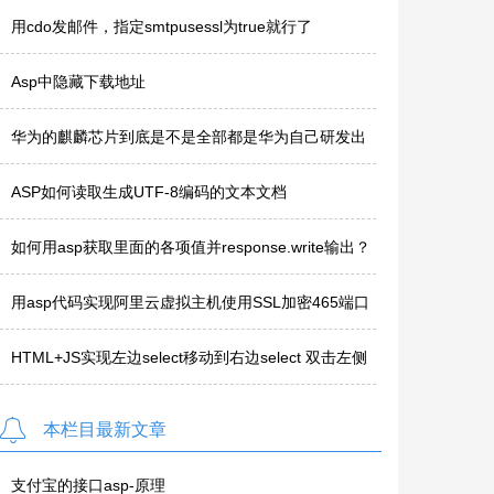
用cdo发邮件，指定smtpusessl为true就行了
Asp中隐藏下载地址
华为的麒麟芯片到底是不是全部都是华为自己研发出
来的？
ASP如何读取生成UTF-8编码的文本文档
如何用asp获取里面的各项值并response.write输出？
asp读取并输出..
用asp代码实现阿里云虚拟主机使用SSL加密465端口
发信样例及D..
HTML+JS实现左边select移动到右边select 双击左侧
选项即可..
本栏目最新文章
支付宝的接口asp-原理