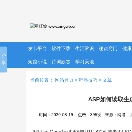
发卡平台
软件下载
生活常识
秘诀窍门
健康
短篇小说
诗词欣赏
学习天地
当前位置：
网站首页
>
程序技巧
> 文章
ASP如何读取生
时间：2020-08-19 点击：
395
次
来源：网络 
利用fso.OpenTextFil读取UTF-8文件或者用FS