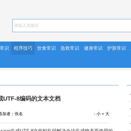
常识
程序技巧
饮食常识
急救常识
健身常识
护肤常识
成UTF-8编码的文本文档
添加者：佚名
- 小
+ 大
O.save生成UTF-8文件时乱
码解决办法生成静态页使用的