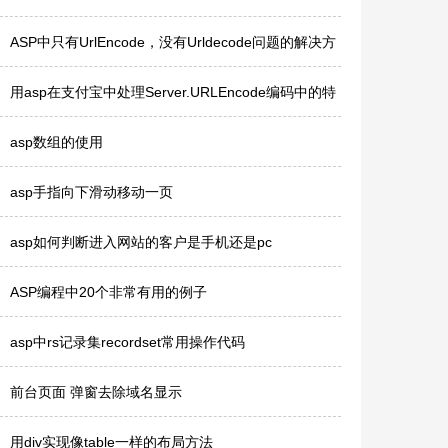
ASP中只有UrlEncode，没有Urldecode问题的解决方
法？
用asp在支付宝中处理Server.URLEncode编码中的特
殊字符
asp数组的使用
asp手指向下滑动移动一页
asp如何判断进入网站的客户是手机还是pc
ASP编程中20个非常有用的例子
asp中rs记录集recordset常用操作代码
前台页面 弹窗去除域名显示
用div实现像table一样的布局方法