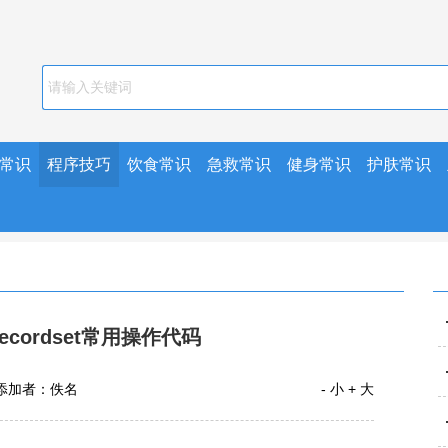
常识
程序技巧
饮食常识
急救常识
健身常识
护肤常识
recordset常用操作代码
添加者：佚名
- 小
+ 大