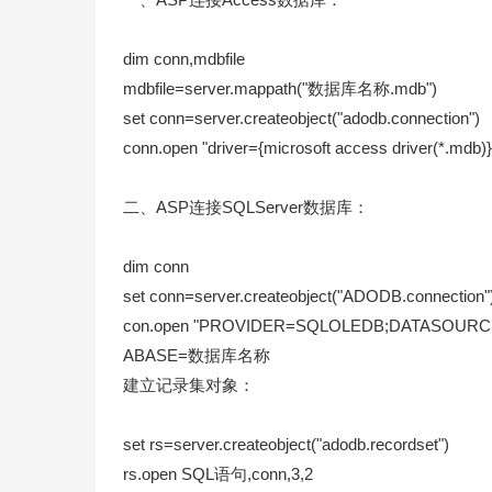
dim conn,mdbfile
mdbfile=server.mappath("数据库名称.mdb")
set conn=server.createobject("adodb.connection")
conn.open "driver={microsoft access driver(*.
二、ASP连接SQLServer数据库：
dim conn
set conn=server.createobject("ADODB.connection"
con.open "PROVIDER=SQLOLEDB;DATAS
ABASE=数据库名称
建立记录集对象：
set rs=server.createobject("adodb.recordset")
rs.open SQL语句,conn,3,2