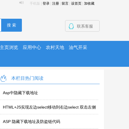
手机版
|
登录
|
注册
|
留言
|
设首页
|
加收藏
搜 索
联系客服
主页浏览
应用中心
农村天地
油气开采
本栏目热门阅读
Asp中隐藏下载地址
HTML+JS实现左边select移动到右边select 双击左侧
选项即可..
ASP 隐藏下载地址及防盗链代码