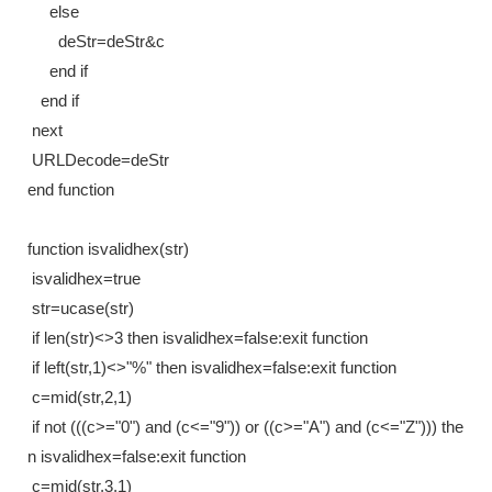
else
deStr=deStr&c
end if
end if
next
URLDecode=deStr
end function
function isvalidhex(str)
isvalidhex=true
str=ucase(str)
if len(str)<>3 then isvalidhex=false:exit function
if left(str,1)<>"%" then isvalidhex=false:exit function
c=mid(str,2,1)
if not (((c>="0") and (c<="9")) or ((c>="A") and (c<="Z"))) the
n isvalidhex=false:exit function
c=mid(str,3,1)