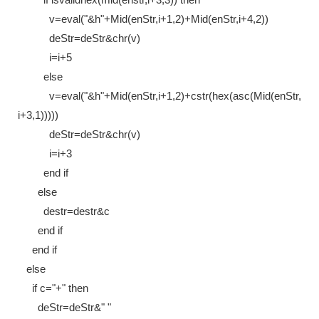
v=eval("&h"+Mid(enStr,i+1,2)+Mid(enStr,i+4,2))
deStr=deStr&chr(v)
i=i+5
else
v=eval("&h"+Mid(enStr,i+1,2)+cstr(hex(asc(Mid(enStr,
i+3,1)))))
deStr=deStr&chr(v)
i=i+3
end if
else
destr=destr&c
end if
end if
else
if c="+" then
deStr=deStr&" "