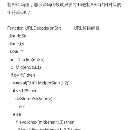
制ASC码值，那么译码函数就只要将16进制ASC转回对应的
字符就OK了。
Function URLDecode(enStr) 'URL解碼函數
dim deStr
dim c,i,v
deStr=""
for i=1 to len(enStr)
c=Mid(enStr,i,1)
if c="%" then
v=eval("&h"+Mid(enStr,i+1,2))
if v<128 then
deStr=deStr&chr(v)
i=i+2
else
if isvalidhex(mid(enstr,i,3)) then
if isvalidhex(mid(enstr,i+3,3)) then