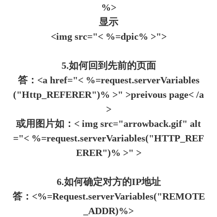
%>
显示
<img src="< %=dpic% >">
5.如何回到先前的页面
答：<a href="< %=request.serverVariables
("Http_REFERER")% >" >preivous page< /a
>
或用图片如：< img src="arrowback.gif" alt
="< %=request.serverVariables("HTTP_REF
ERER")% >" >
6.如何确定对方的IP地址
答：<%=Request.serverVariables("REMOTE
_ADDR)%>