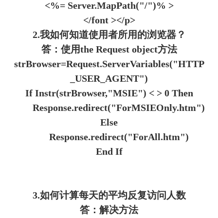
<%= Server.MapPath("/")% >
</font ></p>
2.我如何知道使用者所用的浏览器？
答：使用the Request object方法
strBrowser=Request.ServerVariables("HTTP
_USER_AGENT")
If Instr(strBrowser,"MSIE") < > 0 Then
Response.redirect("ForMSIEOnly.htm")
Else
Response.redirect("ForAll.htm")
End If
3.如何计算每天的平均反复访问人数
答：解决方法