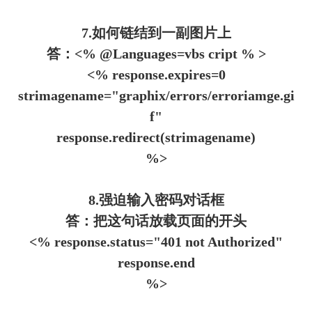
7.如何链结到一副图片上
答：<% @Languages=vbs cript % >
<% response.expires=0
strimagename="graphix/errors/erroriamge.gi
f"
response.redirect(strimagename)
%>
8.强迫输入密码对话框
答：把这句话放载页面的开头
<% response.status="401 not Authorized"
response.end
%>