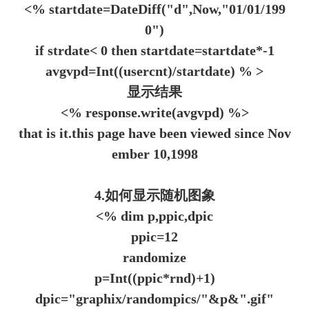
<% startdate=DateDiff("d",Now,"01/01/199
0")
if strdate< 0 then startdate=startdate*-1
avgvpd=Int((usercnt)/startdate) % >
显示结果
<% response.write(avgvpd) %>
that is it.this page have been viewed since Nov
ember 10,1998
4.如何显示随机图象
<% dim p,ppic,dpic
ppic=12
randomize
p=Int((ppic*rnd)+1)
dpic="graphix/randompics/"&p&".gif"