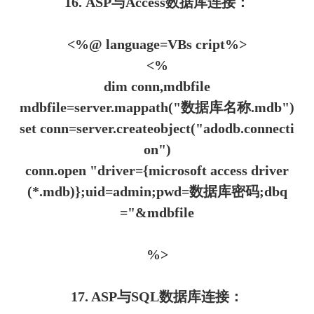
16. ASP与Access数据库连接：
<%@ language=VBs cript%>
<%
dim conn,mdbfile
mdbfile=server.mappath("数据库名称.mdb")
set conn=server.createobject("adodb.connecti
on")
conn.open "driver={microsoft access driver
(*.mdb)};uid=admin;pwd=数据库密码;dbq
="&mdbfile
%>
17. ASP与SQL数据库连接：