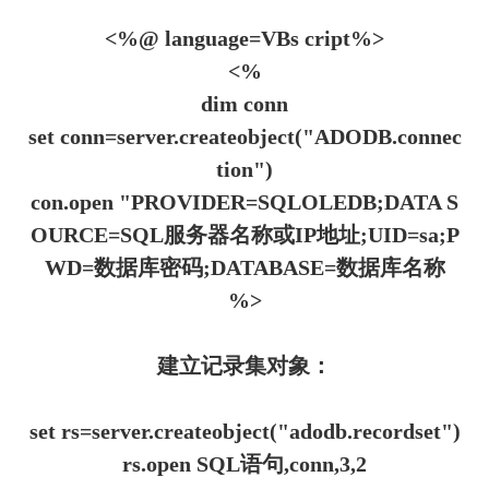
<%@ language=VBs cript%>
<%
dim conn
set conn=server.createobject("ADODB.connec
tion")
con.open "PROVIDER=SQLOLEDB;DATA S
OURCE=SQL服务器名称或IP地址;UID=sa;P
WD=数据库密码;DATABASE=数据库名称
%>
建立记录集对象：
set rs=server.createobject("adodb.recordset")
rs.open SQL语句,conn,3,2