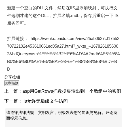
新建一个空白的DLL文件，然后在IIS里添加映射，可执行文
件选刚才建的这个DLL，扩展名填.mdb，保存后重启一下IIS
服务即可。
扩展链接： https://wenku.baidu.com/view/25ab0627cf17552
70722192e453610661ed95a27.html?_wkts_=167826185606
2&bdQuery=asp%E9%98%B2%E6%AD%A2mdb%E6%95%
B0%E6%8D%AE%E5%BA%93%E4%B8%8B%E8%BD%B
D
分享按钮
上一篇：
asp用GetRows把数据集输出到一个数组中的实例
下一篇：
iis允许无后缀文件访问
请遵守法律法规，文明发言，积极发表您的知识与见解。评论页
面提示信息。