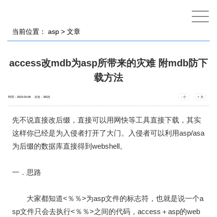
当前位置：
asp
> 文章
access改mdb为asp所带来的灾难 附mdb防下
载方法
时间：2023-03-08 点击：
292
次
- 小
+ 大
先不说直接改后缀，直接可以用网快等工具直接下载，其实
这样你已经是为入侵者打开了大门。入侵者可以利用asp/asa
为后缀的数据库直接得到webshell。
一．思路
大家都知道<％％>为asp文件的标志符，也就是说一个a
sp文件只会去执行<％％>之间的代码，access＋asp的web