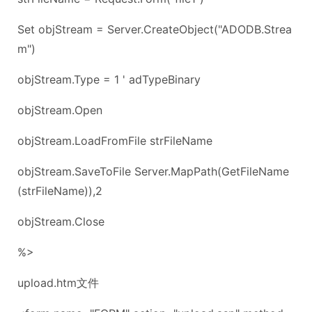
Set objStream = Server.CreateObject("ADODB.Strea
m")
objStream.Type = 1 ' adTypeBinary
objStream.Open
objStream.LoadFromFile strFileName
objStream.SaveToFile Server.MapPath(GetFileName
(strFileName)),2
objStream.Close
%>
upload.htm文件