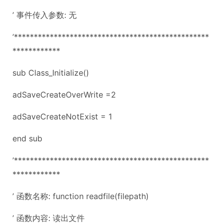
’ 事件传入参数: 无
’*************************************************
************
sub Class_Initialize()
adSaveCreateOverWrite =2
adSaveCreateNotExist = 1
end sub
’*************************************************
************
’ 函数名称: function readfile(filepath)
’ 函数内容: 读出文件