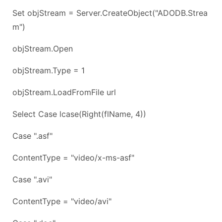
Set objStream = Server.CreateObject("ADODB.Strea
m")
objStream.Open
objStream.Type = 1
objStream.LoadFromFile url
Select Case lcase(Right(flName, 4))
Case ".asf"
ContentType = "video/x-ms-asf"
Case ".avi"
ContentType = "video/avi"