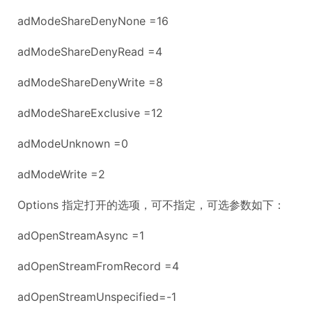
adModeShareDenyNone =16
adModeShareDenyRead =4
adModeShareDenyWrite =8
adModeShareExclusive =12
adModeUnknown =0
adModeWrite =2
Options 指定打开的选项，可不指定，可选参数如下：
adOpenStreamAsync =1
adOpenStreamFromRecord =4
adOpenStreamUnspecified=-1