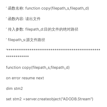
’ 函数名称: function copy(filepath_s,filepath_d)
’ 函数内容: 读出文件
’ 传入参数: filepath_d:目的文件的绝对路径
’ filepath_s:源文件路径
’*************************************************
************
function copy(filepath_s,filepath_d)
on error resume next
dim stm2
set stm2 =server.createobject("ADODB.Stream")