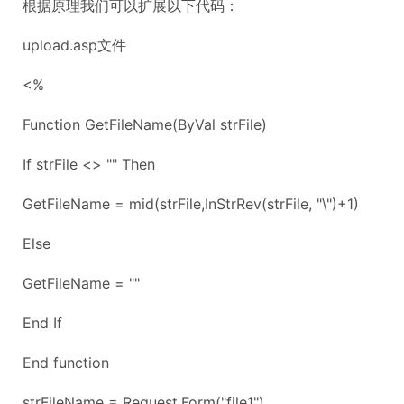
根据原理我们可以扩展以下代码：
upload.asp文件
<%
Function GetFileName(ByVal strFile)
If strFile <> "" Then
GetFileName = mid(strFile,InStrRev(strFile, "\")+1)
Else
GetFileName = ""
End If
End function
strFileName = Request.Form("file1")