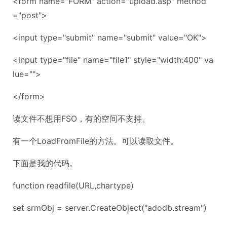
<form name="FORM" action="upload.asp" method
="post">
<input type="submit" name="submit" value="OK">
<input type="file" name="file1" style="width:400" va
lue="">
</form>
读文件不想用FSO，有的空间不支持。
有一个LoadFromFile的方法。可以读取文件。
下面是我的代码。
function readfile(URL,chartype)
set srmObj = server.CreateObject("adodb.stream")