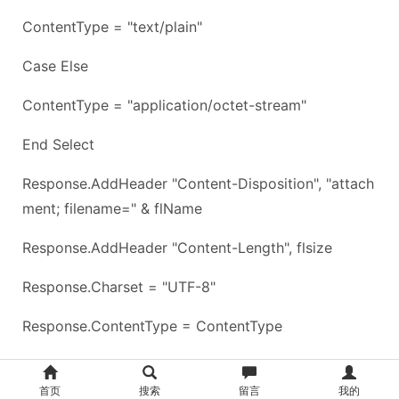
ContentType = "text/plain"
Case Else
ContentType = "application/octet-stream"
End Select
Response.AddHeader "Content-Disposition", "attach
ment; filename=" & flName
Response.AddHeader "Content-Length", flsize
Response.Charset = "UTF-8"
Response.ContentType = ContentType
Response.BinaryWrite objStream.Read
首页
搜索
留言
我的