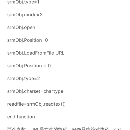
srmObj.type=1
srmObj.mode=3
srmObj.open
srmObj.Position=0
srmObj.LoadFromFile URL
srmObj.Position = 0
srmObj.type=2
srmObj.charset=chartype
readfile=srmObj.readtext()
end function
两个参数。URL是文件的路径，好像只能绝对路径。cha