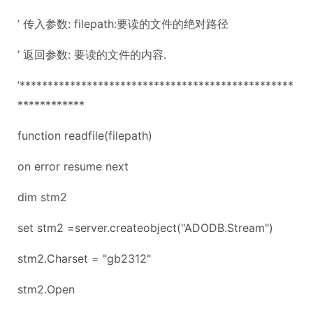
’ 传入参数: filepath:要读的文件的绝对路径
’ 返回参数: 要读的文件的内容.
’*************************************************
************
function readfile(filepath)
on error resume next
dim stm2
set stm2 =server.createobject("ADODB.Stream")
stm2.Charset = "gb2312"
stm2.Open