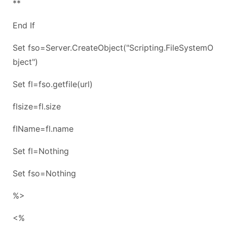
**
End If
Set fso=Server.CreateObject("Scripting.FileSystemO
bject")
Set fl=fso.getfile(url)
flsize=fl.size
flName=fl.name
Set fl=Nothing
Set fso=Nothing
%>
<%