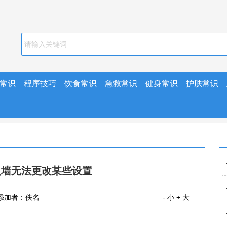
常识
程序技巧
饮食常识
急救常识
健身常识
护肤常识
防火墙无法更改某些设置
添加者：佚名
- 小
+ 大