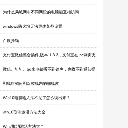
为什么局域网中不同网段的电脑能互相访问
windows防火墙无法更改某些设置
百度挣钱
支付宝微信整合插件,版本 1.3.3，支付宝在 pc网页支
付,回调成功后..
微信、钉钉、qq来电都听不到铃声，也收不到通知提
醒，只有进入软..
剥线钳如何剥双绞线内的细线皮
Win10电脑输入法不见了怎么调出来？
win10取消激活方法大全
Win7取消激活方法大全