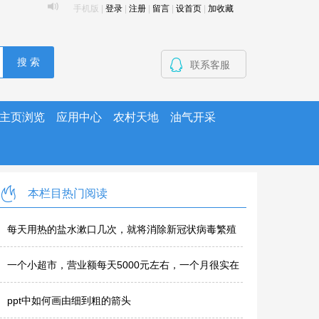
手机版
|
登录
|
注册
|
留言
|
设首页
|
加收藏
搜 索
联系客服
主页浏览
应用中心
农村天地
油气开采
本栏目热门阅读
每天用热的盐水漱口几次，就将消除新冠状病毒繁殖
的机会，这种说..
一个小超市，营业额每天5000元左右，一个月很实在
的纯利润
ppt中如何画由细到粗的箭头