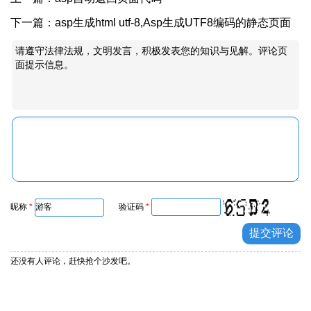
下一篇：
asp生成html utf-8,Asp生成UTF8编码的静态页面
的方法:adodb.stream组件
请遵守法律法规，文明发言，积极发表您的知识与见解。评论页
面提示信息。
昵称
*
验证码
*
还没有人评论，赶快抢个沙发吧。