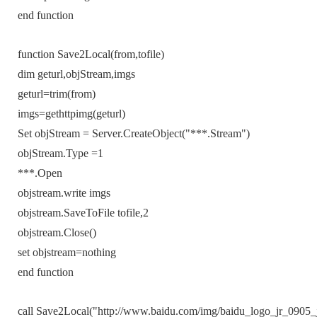
end function
function S
ave2Local(
from,tofile
)
dim geturl,objStream,imgs
geturl=tr
im(from)
imgs=gethttpimg(geturl)
Set ob
jStream = S
erver.Creat
eObject("**
*.Stream")
obj
Stream.Type =1
***.Open
objstr
eam.write
imgs
objstre
am.SaveToFile tofile,2
objstream.C
lose()
set objstrea
m=nothing
end function
c
all Save2
Local("http://www.baidu.c
om/img/baidu
_logo_jr_09
05_j