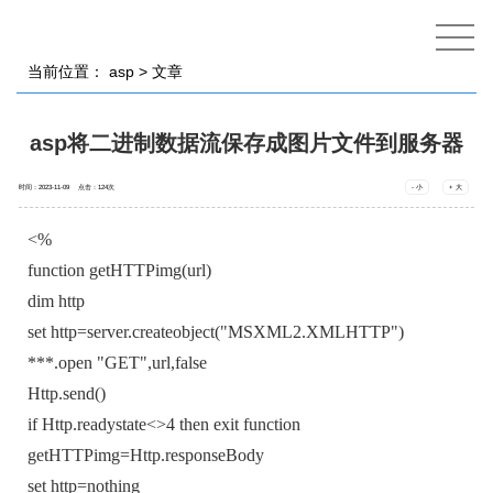
当前位置：
asp
> 文章
asp将二进制数据流保存成图片文件到服务器
时间：2023-11-09 点击：
124
次
- 小
+ 大
<%
function getHTTPimg(url)
d
im http
set http=server.createobject("MSXML2
.XMLHTTP")
***.open "GET",url,
false
Http.send()
if Http.r
eadystate<>4 then exit function
getHTTPimg=
Http.responseB
ody
set http=not
hing